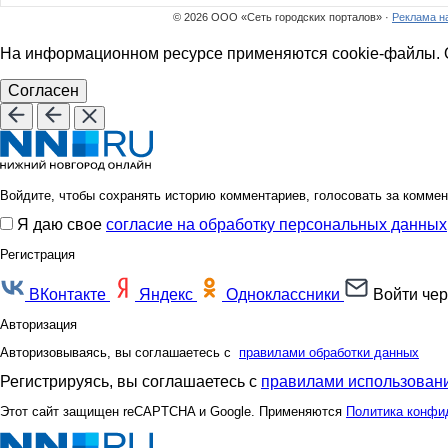
Цата
Ценн
© 2026 ООО «Сеть городских порталов» ·
Реклама н
На информационном ресурсе применяются cookie-файлы. О
Согласен
Карамелька33
Катти на Б
Лагранж
Лана22
Войдите, чтобы сохранять историю комментариев, голосовать за коммен
Я даю свое
согласие на обработку персональных данных
Регистрация
НАТАЛИ ТРИКОТАЖ
Одн
ВКонтакте
Яндекс
Одноклассники
Войти чер
Авторизация
Авторизовываясь, вы соглашаетесь с
правилами обработки данных
СВЕТУЯ
Тюня
Регистрируясь, вы соглашаетесь с
правилами использовани
Этот сайт защищен reCAPTCHA и Google. Применяются
Политика конфи
Шикарные ш*а*п*к*и
923