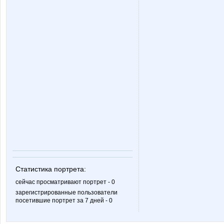
brookk
cetcet
julia888
kalinae2
manyafe
milaha
oksambat
oliskaAv
Статистика портрета:
комсомолочка
козерож
сейчас просматривают портрет - 0
зарегистрированные пользователи
посетившие портрет за 7 дней - 0