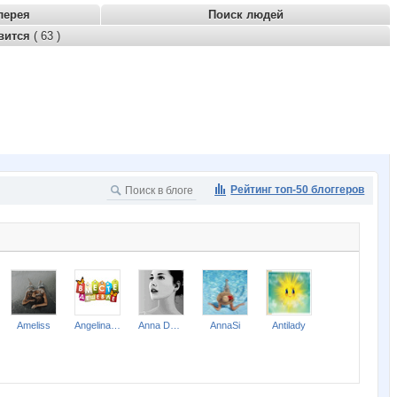
лерея
Поиск людей
вится
( 63 )
Рейтинг топ-50 блоггеров
Ameliss
Angelina2307
Anna Delmare
AnnaSi
Antilady