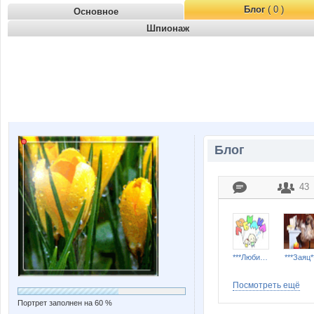
Блог
( 0 )
Основное
Шпионаж
Блог
43
***Любимка***
***Заяц*
Посмотреть ещё
Портрет заполнен на 60 %