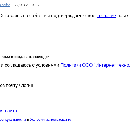
ый аромат
Дарёнок
Девочка Леночка
Девочка М
Дым над водой
ДЖИНСА
Елена АЛ
а сайте
- +7 (831) 261-37-60
ставаясь на сайте, вы подтверждаете свое
согласие
на их
угатти
Контактные линзы
Контактные линзы ПВ
Костюмы
Котечка
Кр@шеная блондинка
КсюшаКай
12
Леди81
ЛенаСветлая
Лепесток Лотоса
Лия2606
ЛУЧШАЯ МАРКА
Маковая
тарии и создавать закладки
и соглашаюсь с условиями
Политики ООО "Интернет техно
аТакаяЯ
ОксЕния
П**Т**Д
Пируэтта
Пряная лавочка
Янат59
РаспродажаОбуви
ез почту / логин
Тайота
Тинатина
Умка_
Унтовна
УУддааччаа
Жужжжа
я сайта
денциальности
и
Условия использования
.