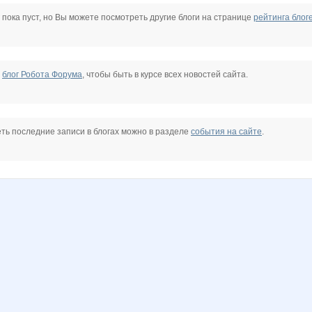
Barbra
BigFashion
BlonMi
Choly
Demina_nn
Diamond Crumb
 пока пуст, но Вы можете посмотреть другие блоги на странице
рейтинга блог
t
Kittyk
Koshkakrol
Kre-olya
L1007
Ladyfirst
Lelyann
е
блог Робота Форума
, чтобы быть в курсе всех новостей сайта.
NADA77-77
NAd123
Nata.li
Nata30
Nelena
Noatel
ть последние записи в блогах можно в разделе
события на сайте
.
@
SOFOCHKA
Sm@il
Sorbet
Staya_Ldin
Stella69
Svetylya20
dinka
Your@style
Zebra0604
_Ksenchik_
adelnn
androlena
angel_xxi