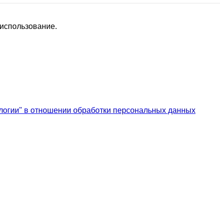
Ежонок
Флёнушка
Хельга!!
Хуторянка
Илюшина МАМА
 использование.
Кыся Заина
Кэтти
КСЕник
Любовь**
Людмила78
Мама Милены
Маша-простокваша
Мил@н@
Мышка-Малышка
МАЛИНА89
логии" в отношении обработки персональных данных
Ручка
Саровчанка
Стильная Туфелька
Стильный ребенок
Сувенирчик
Вербена
Весна29.04
Владлена52
Восьмерочка
Взрвыная Леди