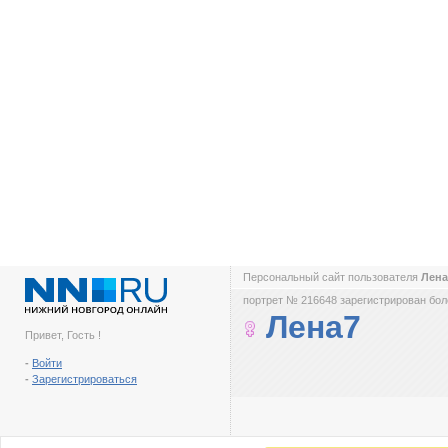
Персональный сайт пользователя
Лен
портрет № 216648 зарегистрирован боле
Лена7
Привет, Гость !
-
Войти
-
Зарегистрироваться