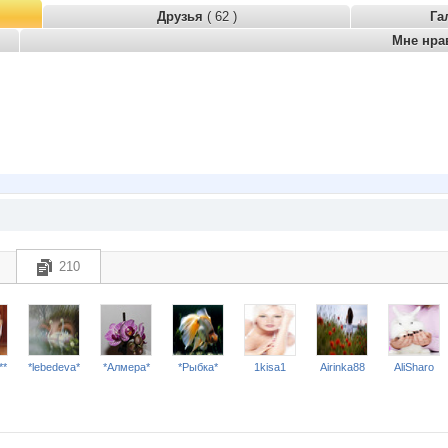
Друзья
( 62 )
Га
Мне нра
210
**
*lebedeva*
*Алмера*
*Рыбка*
1kisa1
Airinka88
AliSharo