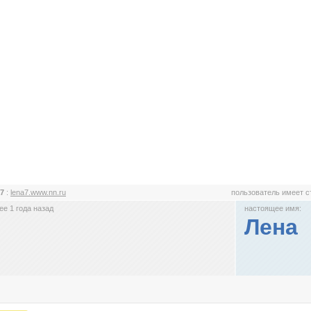
а7
:
lena7.www.nn.ru
пользователь имеет 
е 1 года назад
настоящее имя:
Лена